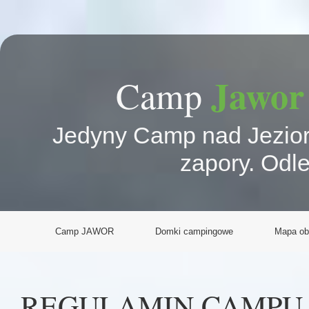
Jawor
Camp
Jedyny Camp nad Jeziore
zapory. Odl
Camp JAWOR
Domki campingowe
Mapa ob
REGULAMIN CAMPU 