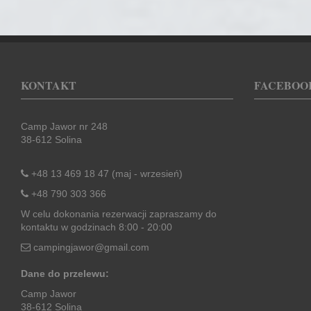
KONTAKT
FACEBOO
Camp Jawor nr 248
38-612 Solina
+48 13 469 18 47 (maj - wrzesień)
+48 790 303 366
W celu dokonania rezerwacji zapraszamy do
kontaktu w godzinach 8:00 - 20:00
campingjawor@gmail.com
Dane do przelewu:
Camp Jawor
38-612 Solina